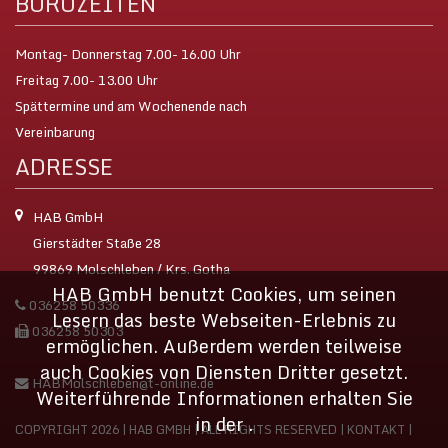
BÜROZEITEN
Montag- Donnerstag 7.00- 16.00 Uhr
Freitag 7.00- 13.00 Uhr
Spättermine und am Wochenende nach
Vereinbarung
ADRESSE
HAB GmbH
Gierstädter Staße 28
99869 Molschleben / Krs. Gotha
HAB GmbH benutzt Cookies, um seinen
036258 50336
Lesern das beste Webseiten-Erlebnis zu
036258 50303
ermöglichen. Außerdem werden teilweise
auch Cookies von Diensten Dritter gesetzt.
HABMolschleben@t-online.de
Weiterführende Informationen erhalten Sie
in der .
COPYRIGHT 2026 | HAB GMBH | ALL RIGHTS RESERVED |
KONTAKT
|